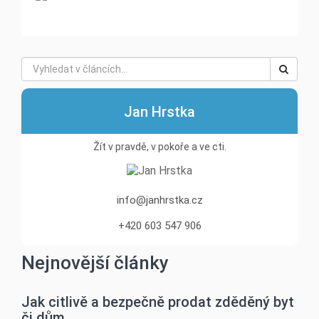
Jan Hrstka
Žít v pravdě, v pokoře a ve cti.
info@janhrstka.cz
+420 603 547 906
Nejnovější články
Jak citlivě a bezpečně prodat zděděný byt
či dům