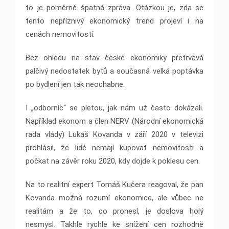
to je poměrně špatná zpráva. Otázkou je, zda se
tento nepříznivý ekonomický trend projeví i na
cenách nemovitostí.
Bez ohledu na stav české ekonomiky přetrvává
palčivý nedostatek bytů a současná velká poptávka
po bydlení jen tak neochabne.
I „odborníc“ se pletou, jak nám už často dokázali.
Například ekonom a člen NERV (Národní ekonomická
rada vlády) Lukáš Kovanda v září 2020 v televizi
prohlásil, že lidé nemají kupovat nemovitosti a
počkat na závěr roku 2020, kdy dojde k poklesu cen.
Na to realitní expert Tomáš Kučera reagoval, že pan
Kovanda možná rozumí ekonomice, ale vůbec ne
realitám a že to, co pronesl, je doslova holý
nesmysl. Takhle rychle ke snížení cen rozhodně