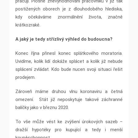
pracují. Plošné znevýhodňování pracovníků v již tak
postižených oborech je z dlouhodobého hlediska,
kdy očekáváme znormálnění života, značně
krátkozraké.
A jaký je tedy střízlivý výhled do budoucna?
Konec října přinesl konec splátkového moratoria.
Uvidíme, kolik lidí dokáže splácet a kolik již nebude
splácení zvládat. Kdo bude nucen svoji situaci řešit
prodejem.
Zároveň máme druhou vlnu koronaviru a četná
omezení. Stát již neposkytuje takové záchranné
balíčky jako v březnu 2020.
To vše může vést ke zvýšení úrokových sazeb –
dražší hypotéky pro kupující a tedy i menší
koupěschopnost.