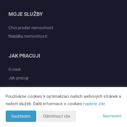
MOJE SLUŽBY
Chci prodat nemovitost
Nabídka nemovitostí
JAK PRACUJI
O mně
Jak pracuji
Používáme cookies k optimalizaci našich webových stránek a
našich služeb. Další informace o cookies
najdete zde
.
Vytvořeno v systému
CHYTRÝ WEB MAKLÉŘE
Tomawell s.r.o. © 2026
Nastavení
Souhlasím
Odmítnout vše