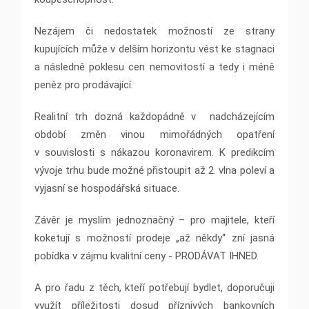
Nezájem či nedostatek možností ze strany
kupujících může v delším horizontu vést ke stagnaci
a následně poklesu cen nemovitostí a tedy i méně
peněz pro prodávající.
Realitní trh dozná každopádně v nadcházejícím
období změn vinou mimořádných opatření
v souvislosti s nákazou koronavirem. K predikcím
vývoje trhu bude možné přistoupit až 2. vlna poleví a
vyjasní se hospodářská situace.
Závěr je myslím jednoznačný – pro majitele, kteří
koketují s možností prodeje „až někdy“ zní jasná
pobídka v zájmu kvalitní ceny - PRODÁVAT IHNED.
A pro řadu z těch, kteří potřebují bydlet, doporučuji
využít příležitosti dosud příznivých bankovních