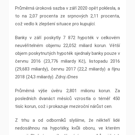
Průměrná úroková sazba v září 2020 opět poklesla, a
to na 2,07 procenta ze srpnových 2,11 procenta,
což vedlo k zlepšení situace pro kupující.
Banky v září poskytly 7 872 hypoték v celkovém
neuvěřitelném objemu 22,052 miliard korun. Větší
objem poskytnutých hypoték sjednaly banky pouze v
červnu 2016 (23,776 miliardy Kč), listopadu 2016
(29,683 miliardy), červnu 2017 (22,2 miliardy) a říjnu
2018 (24,3 miliardy).
Zdroj iDnes
Průměrná výše úvěru 2,801 milionu korun. Za
posledních dvanáct měsíců vzrostla o téměř 450
tisíc korun, což i prokazuje meziroční nárůst cen.
Z trhu a od odborníků slyšíme, že někteří lidé
nedosáhnou na hypotéky, kvůli oboru, ve kterém