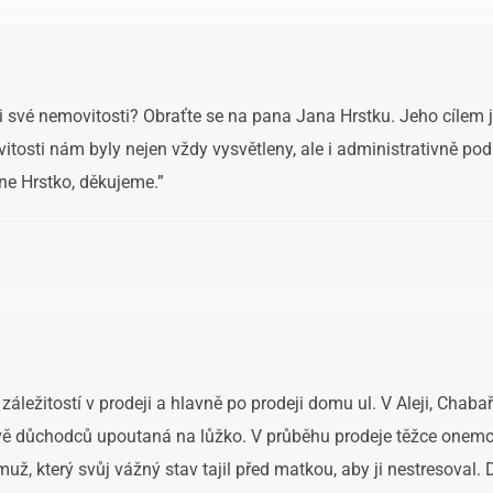
i své nemovitosti? Obraťte se na pana Jana Hrstku. Jeho cílem je
itosti nám byly nejen vždy vysvětleny, ale i administrativně pod
ne Hrstko, děkujeme.”
záležitostí v prodeji a hlavně po prodeji domu ul. V Aleji, Chaba
ově důchodců upoutaná na lůžko. V průběhu prodeje těžce onemoc
 muž, který svůj vážný stav tajil před matkou, aby ji nestresoval