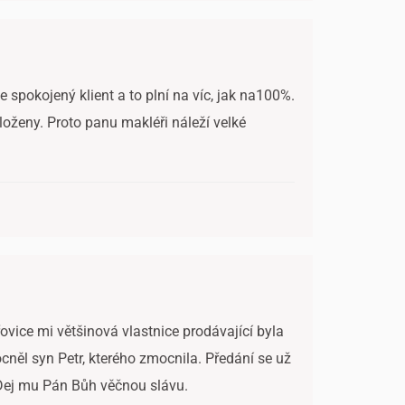
 spokojený klient a to plní na víc, jak na100%.
loženy. Proto panu makléři náleží velké
řovice mi většinová vlastnice prodávající byla
něl syn Petr, kterého zmocnila. Předání se už
. Dej mu Pán Bůh věčnou slávu.