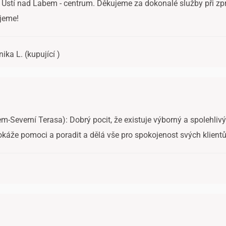
P, Ústí nad Labem - centrum. Děkujeme za dokonalé služby při zp
ujeme!
ika L. (kupující )
m-Severní Terasa): Dobrý pocit, že existuje výborný a spolehlivý r
dokáže pomoci a poradit a dělá vše pro spokojenost svých klientů