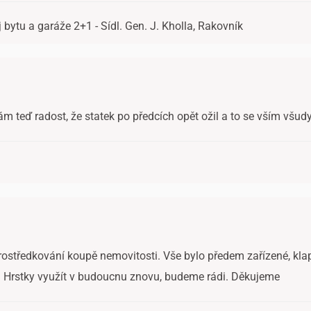
bytu a garáže 2+1 - Sídl. Gen. J. Kholla, Rakovník
ám teď radost, že statek po předcích opět ožil a to se vším všud
ostředkování koupě nemovitosti. Vše bylo předem zařízené, klap
 Hrstky využít v budoucnu znovu, budeme rádi. Děkujeme