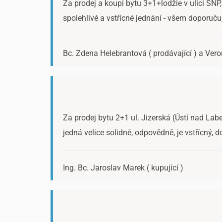
Za prodej a koupi bytu 3+1+lodžie v ulici SN
spolehlivé a vstřícné jednání - všem doporuč
Bc. Zdena Helebrantová ( prodávající ) a Veron
Za prodej bytu 2+1 ul. Jizerská (Ústí nad Labe
jedná velice solidně, odpovědně, je vstřícný, 
Ing. Bc. Jaroslav Marek ( kupující )