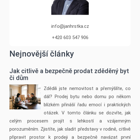
info@janhrstka.cz
+420 603 547 906
Nejnovější články
Jak citlivě a bezpečně prodat zděděný byt
či dům
Zdědili jste nemovitost a přemýšlíte, co
dál? Prodej bytu nebo domu po někom
blízkém přináší řadu emocí i praktických
otázek. V tomto článku se dozvíte, jak
celým procesem projít s lehkostí a vzájemným
porozuměním. Zjistíte, jak sladit představy v rodině, citlivě
připravit prostor k prodeji a bezpečně navázat první