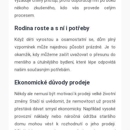
vyžaduje citlivý přístup, proto doporučuji mít po boku
někoho zkušeného, kdo vás provede celým
procesem.
Rodina roste a s ní i potřeby
Když děti vyrostou a osamostatní se, dům plný
vzpomínek může najednou působit prázdně. Je to
okamžik, kdy můžeme začít uvažovat o přesunu do
menšího a útulnějšího bydlení, které lépe odpovídá
našim současným potřebám.
Ekonomické důvody prodeje
Někdy ale nemusí být motivací k prodeji velké životní
změny. Stačí si uvědomit, že nemovitost už prostě
přestává dávat smysl ekonomicky. Například vysoké
provozní náklady nebo náročná údržba staršího
domu mohou vést k rozhodnutí o jeho prodeji.