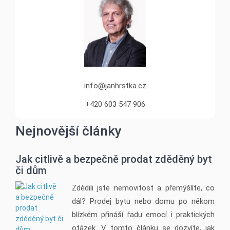
info@janhrstka.cz
+420 603 547 906
Nejnovější články
Jak citlivě a bezpečně prodat zděděný byt
či dům
Zdědili jste nemovitost a přemýšlíte, co
dál? Prodej bytu nebo domu po někom
blízkém přináší řadu emocí i praktických
otázek. V tomto článku se dozvíte, jak