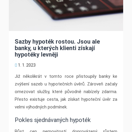
Sazby hypoték rostou. Jsou ale
banky, u kterých klienti získají
hypotéky levněji
1. 1. 2023
Již několikrát v tomto roce přistoupily banky ke
zvýšení sazeb u hypotečních úvěrů. Zároveň začaly
omezovat služby, které původně nabízely zdarma.
Přesto existuje cesta, jak získat hypoteční úvěr za
velmi výhodných podmínek.
Pokles sjednávaných hypoték
Růst cen nemovitostí doprovázený růstem