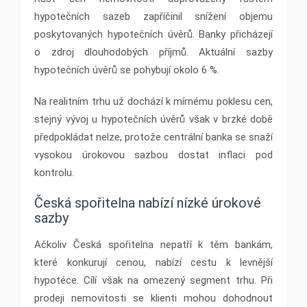
hypotečních sazeb zapříčinil snížení objemu
poskytovaných hypotečních úvěrů. Banky přicházejí
o zdroj dlouhodobých příjmů. Aktuální sazby
hypotečních úvěrů se pohybují okolo 6 %.
Na realitním trhu už dochází k mírnému poklesu cen,
stejný vývoj u hypotečních úvěrů však v brzké době
předpokládat nelze, protože centrální banka se snaží
vysokou úrokovou sazbou dostat inflaci pod
kontrolu.
Česká spořitelna nabízí nízké úrokové
sazby
Ačkoliv Česká spořitelna nepatří k těm bankám,
které konkurují cenou, nabízí cestu k levnější
hypotéce. Cílí však na omezený segment trhu. Při
prodeji nemovitosti se klienti mohou dohodnout