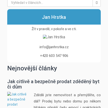
Jan Hrstka
Žít v pravdě, v pokoře a ve cti.
info@janhrstka.cz
+420 603 547 906
Nejnovější články
Jak citlivě a bezpečně prodat zděděný byt
či dům
Zdědili jste nemovitost a přemýšlíte, co
dál? Prodej bytu nebo domu po někom
blízkém přináší řadu emocí i praktických