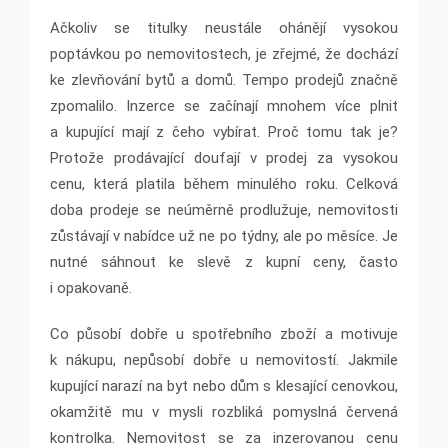
Ačkoliv se titulky neustále ohánějí vysokou
poptávkou po nemovitostech, je zřejmé, že dochází
ke zlevňování bytů a domů. Tempo prodejů značně
zpomalilo. Inzerce se začínají mnohem více plnit
a kupující mají z čeho vybírat. Proč tomu tak je?
Protože prodávající doufají v prodej za vysokou
cenu, která platila během minulého roku. Celková
doba prodeje se neúměrně prodlužuje, nemovitosti
zůstávají v nabídce už ne po týdny, ale po měsíce. Je
nutné sáhnout ke slevě z kupní ceny, často
i opakovaně.
Co působí dobře u spotřebního zboží a motivuje
k nákupu, nepůsobí dobře u nemovitostí. Jakmile
kupující narazí na byt nebo dům s klesající cenovkou,
okamžitě mu v mysli rozbliká pomyslná červená
kontrolka. Nemovitost se za inzerovanou cenu