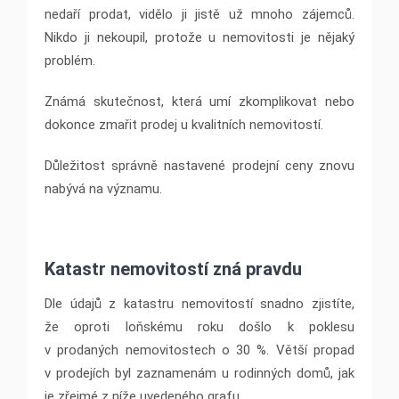
nedaří prodat, vidělo ji jistě už mnoho zájemců.
Nikdo ji nekoupil, protože u nemovitosti je nějaký
problém.
Známá skutečnost, která umí zkomplikovat nebo
dokonce zmařit prodej u kvalitních nemovitostí.
Důležitost správně nastavené prodejní ceny znovu
nabývá na významu.
Katastr nemovitostí zná pravdu
Dle údajů z katastru nemovitostí snadno zjistíte,
že oproti loňskému roku došlo k poklesu
v prodaných nemovitostech o 30 %. Větší propad
v prodejích byl zaznamenám u rodinných domů, jak
je zřejmé z níže uvedeného grafu.