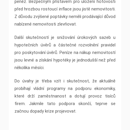
peněz. Bezpečným přístavem pro uložení hotovosti
před hrozbou rostoucí inflace jsou jistě nemovitosti.
Z důvodu zvýšené poptávky neměli prodávající důvod
nabízené nemovitosti zlevňovat.
Další skutečností je snižování úrokových sazeb u
hypotečních úvěrů a částečné rozvolnění pravidel
pro poskytování úvěrů. Peníze na nákup nemovitostí
jsou levné a získání hypotéky je jednodušší než před
několika měsíci.
Do úvahy je třeba vzít i skutečnost, že aktuálně
probíhají vládní programy na podporu ekonomiky,
které drží zaměstnanost a dotují provoz tisíců
firem. Jakmile tato podpora skončí, teprve se
začnou dopady krize projevovat.