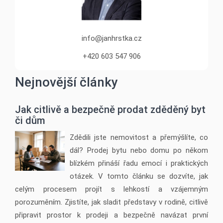
info@janhrstka.cz
+420 603 547 906
Nejnovější články
Jak citlivě a bezpečně prodat zděděný byt
či dům
Zdědili jste nemovitost a přemýšlíte, co
dál? Prodej bytu nebo domu po někom
blízkém přináší řadu emocí i praktických
otázek. V tomto článku se dozvíte, jak
celým procesem projít s lehkostí a vzájemným
porozuměním. Zjistíte, jak sladit představy v rodině, citlivě
připravit prostor k prodeji a bezpečně navázat první