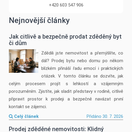
+420 603 547 906
Nejnovější články
Jak citlivě a bezpečně prodat zděděný byt
či dům
Zdědili jste nemovitost a přemýšlíte, co
dál? Prodej bytu nebo domu po někom
blízkém přináší řadu emocí i praktických
otázek. V tomto článku se dozvíte, jak
celým procesem projít s lehkostí a vzájemným
porozuměním. Zjistíte, jak sladit představy v rodině, citlivě
připravit prostor k prodeji a bezpečně navázat první
kontakt se zájemci.
Celý článek
Přidáno 30. 7. 2026
Prodej zděděné nemovitosti: Klidný