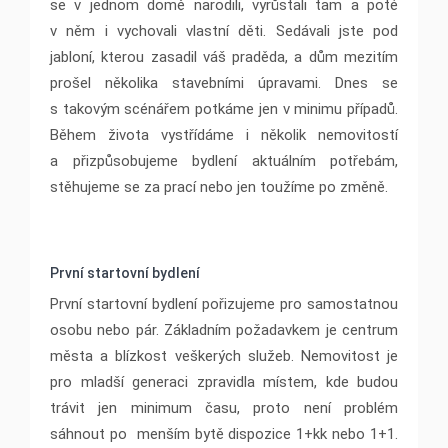
se v jednom domě narodili, vyrůstali tam a poté
v něm i vychovali vlastní děti. Sedávali jste pod
jabloní, kterou zasadil váš praděda, a dům mezitím
prošel několika stavebními úpravami. Dnes se
s takovým scénářem potkáme jen v minimu případů.
Během života vystřídáme i několik nemovitostí
a přizpůsobujeme bydlení aktuálním potřebám,
stěhujeme se za prací nebo jen toužíme po změně.
První startovní bydlení
První startovní bydlení pořizujeme pro samostatnou
osobu nebo pár. Základním požadavkem je centrum
města a blízkost veškerých služeb. Nemovitost je
pro mladší generaci zpravidla místem, kde budou
trávit jen minimum času, proto není problém
sáhnout po menším bytě dispozice 1+kk nebo 1+1.