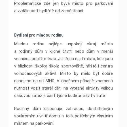
Problematické zde jen bývá místo pro parkování
a vzdálenost bydliště od zaměstnání.
Bydlení pro mladou rodinu
Mladou rodinu nejlépe uspokojí okraj města
a rodinný dům v klidné čtvrti nebo dům v menší
vesničce poblíž města. Je třeba najít místo, kde jsou
v blízkosti školky, školy, sportoviště, hřiště i centra
volnočasových aktivit. Místo by mělo být dobře
napojeno na síť MHD. V opačném případě znamená
nutnost vozit starší děti na vybrané aktivity velkou
časovou zátěž a část týdne budete trávit v autě.
Rodinný dům disponuje zahradou, dostatečným
soukromím uvnitř domu a tolik potřebným vlastním
místem na parkování.