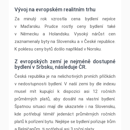
Vývoj na evropském realitním trhu
Za minulý rok vzrostla cena bydlení nejvíce
v Maďarsku. Prudce rostly ceny bydlení také
v Německu a Holandsku. Vysoký nárůst cen
zaznamenaly byty na Slovensku a v České republice.
K poklesu ceny bytů došlo například v Norsku.
Z evropských zemí je nejméně dostupné
bydlení v Srbsku, následuje ČR.
Česká republika je na nelichotivých prvních příčkách
v nedostupnosti bydlení. V naší zemi by dle indexu
musel mít kupující k dispozici asi 12 ročních
průměrných platů, aby dosáhl na vlastní bydlení.
Špatnou situaci mají dle ukazatele i na Slovensku,
kde potřebují téměř jedenáct průměrných ročních
platů k pořízení bytu. Nejlépe se bydlení pořizuje Irům
a Belgičanům, ti potřebují asi 3 roční platy.