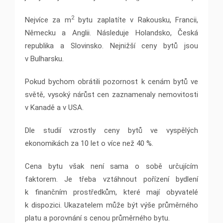
2
Nejvíce za m
bytu zaplatíte v Rakousku, Francii,
Německu a Anglii. Následuje Holandsko, Česká
republika a Slovinsko. Nejnižší ceny bytů jsou
v Bulharsku.
Pokud bychom obrátili pozornost k cenám bytů ve
světě, vysoký nárůst cen zaznamenaly nemovitosti
v Kanadě a v USA.
Dle studií vzrostly ceny bytů ve vyspělých
ekonomikách za 10 let o více než 40 %.
Cena bytu však není sama o sobě určujícím
faktorem. Je třeba vztáhnout pořízení bydlení
k finančním prostředkům, které mají obyvatelé
k dispozici. Ukazatelem může být výše průměrného
platu a porovnání s cenou průměrného bytu.