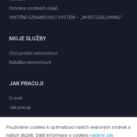
Ochrana osobních údajů
VNITŘNÍ OZNAMOVACÍ SYSTÉM – „WHISTLEBLOWING“.
MOJE SLUŽBY
Chci prodat nemovitost
Nabídka nemovitostí
JAK PRACUJI
O mně
Jak pracuji
Používáme cookies k optimalizaci našich webových stránek a
našich služeb. Další informace o cookies
najdete zde
.
Vytvořeno v systému
CHYTRÝ WEB MAKLÉŘE