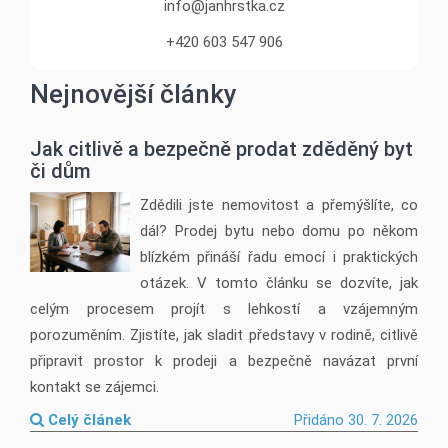
info@janhrstka.cz
+420 603 547 906
Nejnovější články
Jak citlivě a bezpečně prodat zděděný byt
či dům
Zdědili jste nemovitost a přemýšlíte, co
dál? Prodej bytu nebo domu po někom
blízkém přináší řadu emocí i praktických
otázek. V tomto článku se dozvíte, jak
celým procesem projít s lehkostí a vzájemným
porozuměním. Zjistíte, jak sladit představy v rodině, citlivě
připravit prostor k prodeji a bezpečně navázat první
kontakt se zájemci.
Celý článek
Přidáno 30. 7. 2026