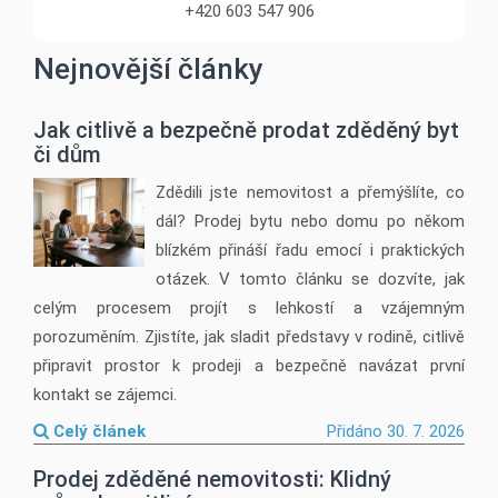
+420 603 547 906
Nejnovější články
Jak citlivě a bezpečně prodat zděděný byt
či dům
Zdědili jste nemovitost a přemýšlíte, co
dál? Prodej bytu nebo domu po někom
blízkém přináší řadu emocí i praktických
otázek. V tomto článku se dozvíte, jak
celým procesem projít s lehkostí a vzájemným
porozuměním. Zjistíte, jak sladit představy v rodině, citlivě
připravit prostor k prodeji a bezpečně navázat první
kontakt se zájemci.
Celý článek
Přidáno 30. 7. 2026
Prodej zděděné nemovitosti: Klidný