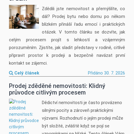
Zdědili jste nemovitost a přemýšlíte, co
dál? Prodej bytu nebo domu po někom
blízkém přináší řadu emocí i praktických
otázek. V tomto článku se dozvíte, jak
celým procesem projít s lehkostí a vzájemným
porozuměním. Zjistíte, jak sladit představy v rodině, citlivě
připravit prostor k prodeji a bezpečně navázat první
kontakt se zájemci.
Celý článek
Přidáno 30. 7. 2026
Prodej zděděné nemovitosti: Klidný
průvodce citlivým procesem
Dědictví nemovitosti je často provázeno
silnými pocity a zároveň praktickými
výzvami. Rozhodnutí o jejím prodeji může
být složité, zvláště když se pojí se
vzpomínkami na blízké. Tento článek Vám