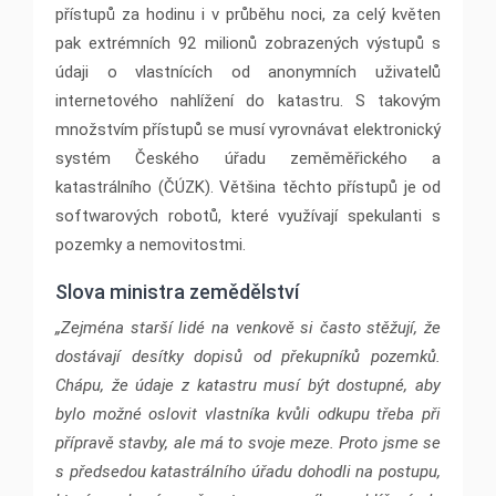
přístupů za hodinu i v průběhu noci, za celý květen
pak extrémních 92 milionů zobrazených výstupů s
údaji o vlastnících od anonymních uživatelů
internetového nahlížení do katastru. S takovým
množstvím přístupů se musí vyrovnávat elektronický
systém Českého úřadu zeměměřického a
katastrálního (ČÚZK). Většina těchto přístupů je od
softwarových robotů, které využívají spekulanti s
pozemky a nemovitostmi.
Slova ministra zemědělství
„Zejména starší lidé na venkově si často stěžují, že
dostávají desítky dopisů od překupníků pozemků.
Chápu, že údaje z katastru musí být dostupné, aby
bylo možné oslovit vlastníka kvůli odkupu třeba při
přípravě stavby, ale má to svoje meze. Proto jsme se
s předsedou katastrálního úřadu dohodli na postupu,