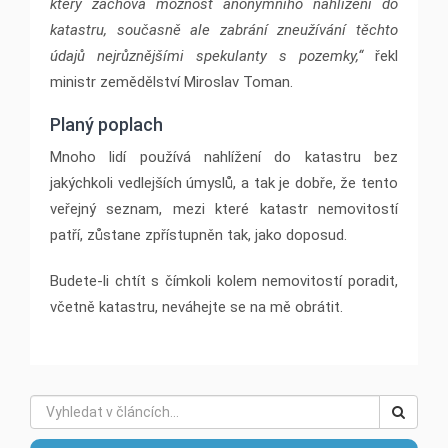
který zachová možnost anonymního nahlížení do
katastru, současně ale zabrání zneužívání těchto
údajů nejrůznějšími spekulanty s pozemky,“
řekl
ministr zemědělství Miroslav Toman.
Planý poplach
Mnoho lidí používá nahlížení do katastru bez
jakýchkoli vedlejších úmyslů, a tak je dobře, že tento
veřejný seznam, mezi které katastr nemovitostí
patří, zůstane zpřístupněn tak, jako doposud.
Budete-li chtít s čímkoli kolem nemovitostí poradit,
včetně katastru, neváhejte se na mě obrátit.