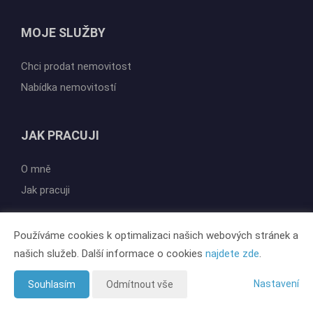
MOJE SLUŽBY
Chci prodat nemovitost
Nabídka nemovitostí
JAK PRACUJI
O mně
Jak pracuji
Používáme cookies k optimalizaci našich webových stránek a
našich služeb. Další informace o cookies
najdete zde
.
Vytvořeno v systému
CHYTRÝ WEB MAKLÉŘE
Tomawell s.r.o. © 2026
Nastavení
Souhlasím
Odmítnout vše