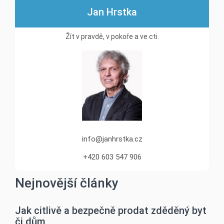
Jan Hrstka
Žít v pravdě, v pokoře a ve cti.
info@janhrstka.cz
+420 603 547 906
Nejnovější články
Jak citlivě a bezpečně prodat zděděný byt
či dům