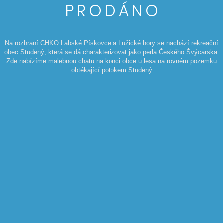
P R O D Á N O
Na rozhraní CHKO Labské Pískovce a Lužické hory se nachází rekreační
obec Studený, která se dá charakterizovat jako perla Českého Švýcarska.
Zde nabízíme malebnou chatu na konci obce u lesa na rovném pozemku
obtékající potokem Studený