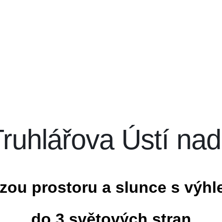
ruhlářova Ústí na
zou prostoru a slunce s výhl
do 3 světových stran