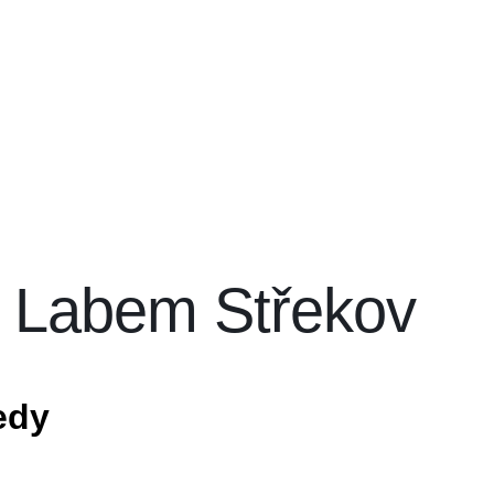
d Labem Střekov
edy