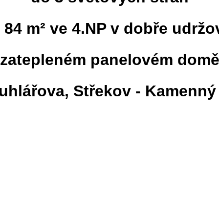
t 84 m²
ve 4.NP v dobře udrž
zatepleném panelovém dom
ruhlářova, Střekov - Kamenný