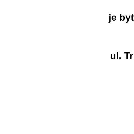
je by
ul. T