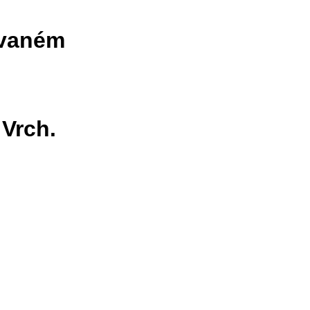
ovaném
ě
 Vrch.